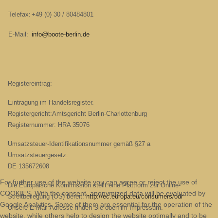
Telefax:
+49 (0) 30 / 80484801
E-Mail:
info@boote-berlin.de
Registereintrag:
Eintragung im Handelsregister.
Registergericht:Amtsgericht Berlin-Charlottenburg
Registernummer: HRA 35076
Umsatzsteuer-Identifikationsnummer gemäß §27 a
Umsatzsteuergesetz:
DE 135672608
For further use of the website you can agree or reject the use of
Die Europäische Kommission stellt eine Plattform zur Online-
COOKIES. With the consent, anonymized data will be evaluated by
Streitbeilegung (OS) bereit:
http://ec.europa.eu/consumers/odr
Google Analytics. Some of them are essential for the operation of the
Unsere E-Mail-Adresse finden Sie oben im Impressum.
website, while others help to design the website optimally and to be