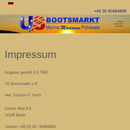
Select your language
+49 30 80484800
Off-C
Impressum
Angaben gemäß § 5 TMG:
US-Bootsmarkt e.K.
Herr Joachim F. Koch
Grüner Weg 5-9
14109 Berlin
Telefon:
+49 (0) 30 / 80484800