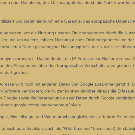
ionen über Benutzung des Onlineangebotes durch die Nutzer werden i
ifiziert und bietet hierdurch eine Garantie, das europäische Datensch
ag benutzen, um die Nutzung unseres Onlineangebotes durch die Nutzer
len und um weitere, mit der Nutzung dieses Onlineangebotes und der 
arbeiteten Daten pseudonyme Nutzungsprofile der Nutzer erstellt wer
-Anonymisierung ein. Das bedeutet, die IP-Adresse der Nutzer wird von 
ten des Abkommens über den Europäischen Wirtschaftsraum gekürzt. Nu
d dort gekürzt.
-Adresse wird nicht mit anderen Daten von Google zusammengeführt. D
r-Software verhindern; die Nutzer können darüber hinaus die Erfassun
Google sowie die Verarbeitung dieser Daten durch Google verhindern
p://tools.google.com/dlpage/gaoptout?hl=de
gle, Einstellungs- und Widerspruchsmöglichkeiten, erfahren Sie in de
s (unsichtbare Grafiken, auch als "Web Beacons" bezeichnet) für stat