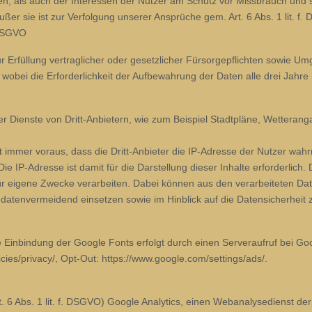
en, als auch der Interessen der Nutzer am Schutz vor Missbrauch und 
außer sie ist zur Verfolgung unserer Ansprüche gem. Art. 6 Abs. 1 lit. f
. DSGVO
r Erfüllung vertraglicher oder gesetzlicher Fürsorgepflichten sowie 
t, wobei die Erforderlichkeit der Aufbewahrung der Daten alle drei Jahre
r Dienste von Dritt-Anbietern, wie zum Beispiel Stadtpläne, Wetteran
zt immer voraus, dass die Dritt-Anbieter die IP-Adresse der Nutzer wah
 IP-Adresse ist damit für die Darstellung dieser Inhalte erforderlich. 
r eigene Zwecke verarbeiten. Dabei können aus den verarbeiteten Date
atenvermeidend einsetzen sowie im Hinblick auf die Datensicherheit zu
e Einbindung der Google Fonts erfolgt durch einen Serveraufruf bei Goo
ies/privacy/, Opt-Out: https://www.google.com/settings/ads/.
. 6 Abs. 1 lit. f. DSGVO) Google Analytics, einen Webanalysedienst d