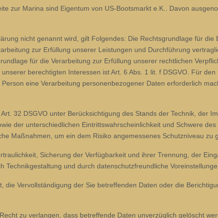
bseite zur Marina sind Eigentum von US-Bootsmarkt e.K.. Davon ausg
ung nicht genannt wird, gilt Folgendes: Die Rechtsgrundlage für die Ein
erarbeitung zur Erfüllung unserer Leistungen und Durchführung vertr
rundlage für die Verarbeitung zur Erfüllung unserer rechtlichen Verpflic
nserer berechtigten Interessen ist Art. 6 Abs. 1 lit. f DSGVO. Für den 
 Person eine Verarbeitung personenbezogener Daten erforderlich machen
t. 32 DSGVO unter Berücksichtigung des Stands der Technik, der Im
e der unterschiedlichen Eintrittswahrscheinlichkeit und Schwere des R
ische Maßnahmen, um ein dem Risiko angemessenes Schutzniveau zu g
aulichkeit, Sicherung der Verfügbarkeit und ihrer Trennung, der Eing
 Technikgestaltung und durch datenschutzfreundliche Voreinstellung
die Vervollständigung der Sie betreffenden Daten oder die Berichtigu
cht zu verlangen, dass betreffende Daten unverzüglich gelöscht werd