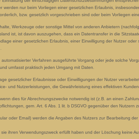
 Einhaltung der einschlägigen Datenschutzbestimmungen entspreche
r werden nur beim Vorliegen einer gesetzlichen Erlaubnis, insbesonde
rderlich, bzw. gesetzlich vorgeschrieben sind oder beim Vorliegen einer
alte, Werkzeuge oder sonstige Mittel von anderen Anbietern (nachfolg
nd ist, ist davon auszugehen, dass ein Datentransfer in die Sitzstaaten
dlage einer gesetzlichen Erlaubnis, einer Einwilligung der Nutzer oder s
.
isch automatisierter Verfahren ausgeführte Vorgang oder jede solche V
 und umfasst praktisch jeden Umgang mit Daten.
gesetzlicher Erlaubnisse oder Einwilligungen der Nutzer verarbeitet 
ice- und Nutzerleistungen, die Gewährleistung eines effektiven Kunde
r, wenn dies für Abrechnungszwecke notwendig ist (z.B. an einen Zahlu
flichtungen, gem. Art. 6 Abs. 1 lit. b DSGVO gegenüber den Nutzern zu
ular oder Email) werden die Angaben des Nutzers zur Bearbeitung der
sie ihren Verwendungszweck erfüllt haben und der Löschung keine Au