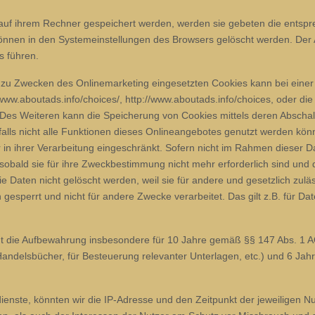
auf ihrem Rechner gespeichert werden, werden sie gebeten die entspr
können in den Systemeinstellungen des Browsers gelöscht werden. Der
s führen.
zu Zwecken des Onlinemarketing eingesetzten Cookies kann bei einer Vi
www.aboutads.info/choices/, http://www.aboutads.info/choices, oder di
 Des Weiteren kann die Speicherung von Cookies mittels deren Abschalt
alls nicht alle Funktionen dieses Onlineangebotes genutzt werden kö
n ihrer Verarbeitung eingeschränkt. Sofern nicht im Rahmen dieser 
sobald sie für ihre Zweckbestimmung nicht mehr erforderlich sind und
 Daten nicht gelöscht werden, weil sie für andere und gesetzlich zuläs
gesperrt und nicht für andere Zwecke verarbeitet. Das gilt z.B. für Dat
gt die Aufbewahrung insbesondere für 10 Jahre gemäß §§ 147 Abs. 1 AO
ndelsbücher, für Besteuerung relevanter Unterlagen, etc.) und 6 Jah
ste, könnten wir die IP-Adresse und den Zeitpunkt der jeweiligen Nu